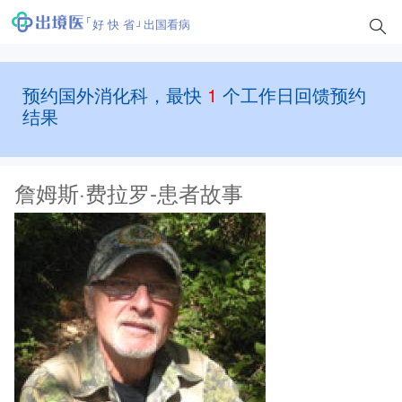
好 快 省
出国看病
预约国外消化科，最快
1
个工作日回馈预约
结果
詹姆斯·费拉罗-患者故事