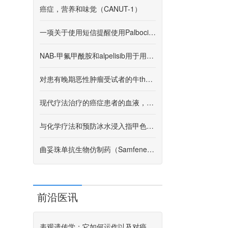
癌症，营养和味觉（CANUT-1）
一项关于使用短信提醒使用Palbociclib的研究
NAB-甲氟甲酰胺和alpelisib用于用PIK3CA或PTEN改变的蒽环类药物治疗难治性三重阴性乳腺癌
对患有晚期恶性肿瘤受试者的牛thotinib的研究
现代疗法治疗的癌症患者的血液，唾液和尿液的拉曼光谱的临床研究
与化学疗法和预防冰水浸入指甲色素沉着相关的指甲变化（Nipper）
曲妥珠单抗生物仿制药（Samfenet®）加上HER2阳性实体瘤（BIOS-HER）患者的医师选择（TPC）的治疗
前沿医讯
表观遗传学：它如何运作以及对癌症研究意味着什么