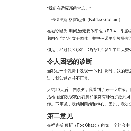
“我仍在适应新的常态。”
—卡特里斯·格雷厄姆（Katrice Graham）
在被诊断为II期雌激素受体阳性（ER +）
乳腺
着两个当地的女子团体，并担任诺里斯敦警察运
但是，经过我的诊断，我的生活发生了巨大变
令人困惑的诊断
当我在一个乳房中发现一个小肿块时，我的癌
过，我知道这并不正常。
大约30天后，在除夕，我看到了另一位专家
活检-他们发现我的乳房和腋窝有肿物扩散到
症。不用说，我感到困惑和担心。因此，我决定去
第二意见
在福克斯·蔡斯（Fox Chase）的第一个