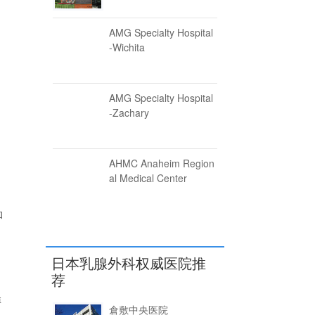
AMG Specialty Hospital
-Wichita
AMG Specialty Hospital
-Zachary
AHMC Anaheim Region
al Medical Center
和
日本乳腺外科权威医院推
荐
博
倉敷中央医院