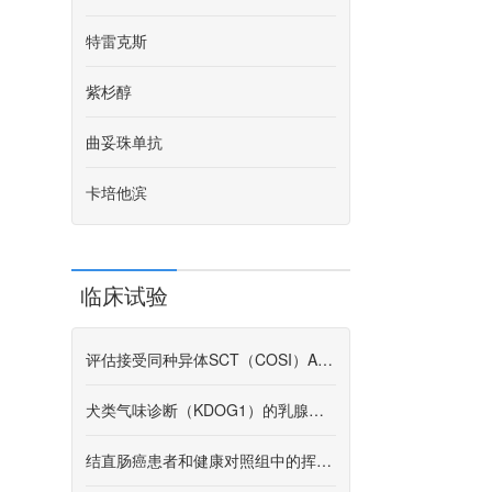
特雷克斯
紫杉醇
曲妥珠单抗
卡培他滨
临床试验
评估接受同种异体SCT（COSI）AML和MD的成年人结果影响的治疗试验
犬类气味诊断（KDOG1）的乳腺癌诊断（KDOG1）
结直肠癌患者和健康对照组中的挥发性有机化合物（VOC）谱。