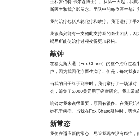
士和罗伯特·卡尔森博士）。从第一天起，我
斯医生和我合影留念。团队中的每位医生都让
我的治疗包括八轮化疗和放疗。我还进行了手
我很高兴能有一支如此支持我的医生团队，因
竭尽所能使治疗过程变得更加轻松。
敲钟
在福克斯大通（Fox Chase）的整个治疗
声，因为我因化疗而生病了。但是，每次我参加
当我的日子终于到来时，我们举行了一场派对，我
会，筹集了5,000美元用于癌症研究。我非
响铃对我来说很重要，原因有很多。在我开始在F
她死于疾病。当我在Fox Chase敲钟时，我
新常态
我仍在适应新的常态。尽管我现在没有癌症，