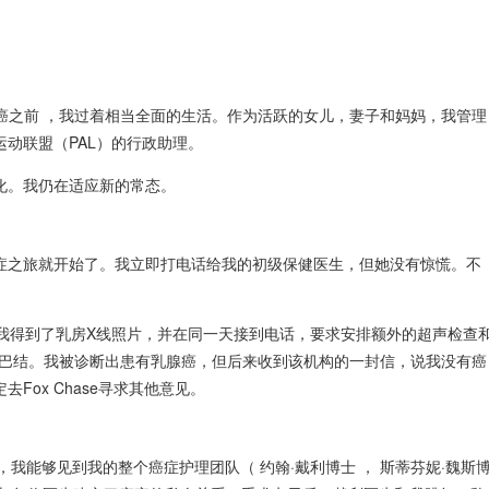
癌之前
，我过着相当全面的生活。作为活跃的女儿，妻子和妈妈，我管理
动联盟（PAL）的行政助理。
化。我仍在适应新的常态。
症之旅就开始了。我立即打电话给我的初级保健医生，但她没有惊慌。不
。我得到了乳房X线照片，并在同一天接到电话，要求安排额外的超声检查
淋巴结。我被诊断出患有乳腺癌，但后来收到该机构的一封信，说我没有癌
Fox Chase寻求其他意见。
约会中，我能够见到我的整个癌症护理团队（
约翰·戴利博士
，
斯蒂芬妮·魏斯