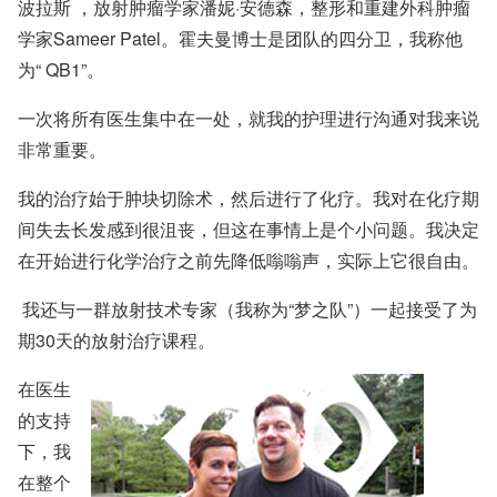
波拉斯
，放射肿瘤学家
潘妮·安德森，
整形和重建外科肿瘤
学家
Sameer Patel。
霍夫曼博士是团队的四分卫，我称他
为“ QB1”。
一次将所有医生集中在一处，就我的护理进行沟通对我来说
非常重要。
我的治疗始于肿块切除术，然后进行了化疗。我对在化疗期
间失去长发感到很沮丧，但这在事情上是个小问题。我决定
在开始进行化学治疗之前先降低嗡嗡声，实际上它很自由。
我还与一群放射技术专家（我称为“梦之队”）一起接受了为
期30天的
放射治疗
课程。
在医生
的支持
下，我
在整个