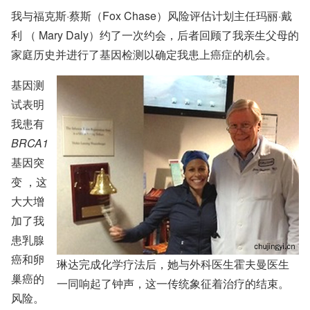
我与福克斯·蔡斯（Fox Chase）风险评估计划主任
玛丽·戴
利
（
Mary Daly）
约了一次约会，后者回顾了我亲生父母的
家庭历史并进行了基因检测以确定我患上癌症的机会。
基因测
试表明
我患有
BRCA1
基因突
变
，这
大大增
加了我
患乳腺
癌和卵
琳达完成化学疗法后，她与外科医生霍夫曼医生
巢癌的
一同响起了钟声，这一传统象征着治疗的结束。
风险。