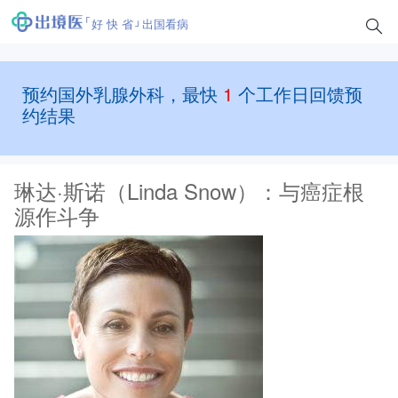
好 快 省
出国看病
预约国外乳腺外科，最快
1
个工作日回馈预
约结果
琳达·斯诺（Linda Snow）：与癌症根
源作斗争