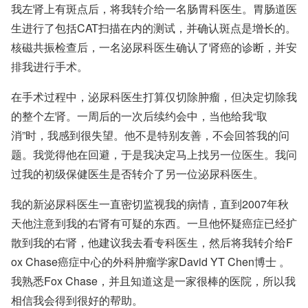
我左肾上有斑点后，将我转介给一名肠胃科医生。胃肠道医
生进行了包括CAT扫描在内的测试，并确认斑点是增长的。
核磁共振检查后，一名泌尿科医生确认了
肾癌
的诊断，并安
排我进行手术。
在手术过程中，泌尿科医生打算仅切除肿瘤，但决定切除我
的整个左肾。一周后的一次后续约会中，当他给我“取
消”时，我感到很失望。他不是特别友善，不会回答我的问
题。我觉得他在回避，于是我决定马上找另一位医生。我问
过我的初级保健医生是否转介了另一位泌尿科医生。
我的新泌尿科医生一直密切监视我的病情，直到2007年秋
天他注意到我的右肾有可疑的东西。一旦他怀疑癌症已经扩
散到我的右肾，他建议我去看专科医生，然后将我转介给F
ox Chase癌症中心的外科肿瘤学家
David YT Chen博士
。
我熟悉Fox Chase，并且知道这是一家很棒的医院，所以我
相信我会得到很好的帮助。