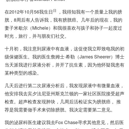
日
在2012年10月56我生日
，我得知我有一个质量上我的膀
胱，8周后有人告诉我，我有膀胱癌。几年后的现在，我的
妻子米歇尔（Michele）和我很喜欢与孩子和孙子一起度过
时光，旅行，并与朋友们社交。
十月初，我注意到尿液中有血液，这促使我立即致电我的初
级保健医生。我的医生詹姆士·希勒（James Sheerer）博士
当天派我进行尿液分析，并开了抗生素，因为他怀疑我患有
某种类型的感染。
几天后进行第二次尿液分析后，我发现尿液中有微量血液，
他安排我去宾夕法尼亚州斯克兰顿的一家社区医院接受超声
检查。超声检查发现肿块，几周后活检证实为
膀胱癌
。推
荐是我需要做手术来切除膀胱。我决定需要第二意见。
我的泌尿科医生建议我去Fox Chase寻求其他意见，然后医