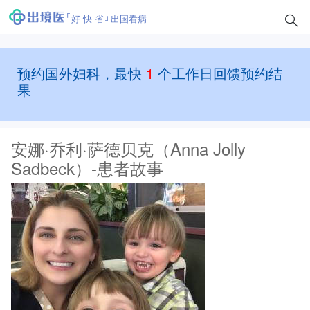
好 快 省
出国看病
预约国外妇科，最快
1
个工作日回馈预约结
果
安娜·乔利·萨德贝克（Anna Jolly
Sadbeck）-患者故事